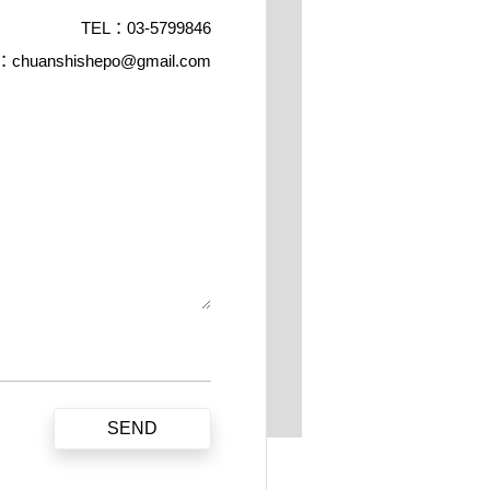
TEL：
03-5799846
L：
chuanshishepo@gmail.com
SEND